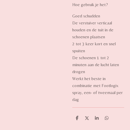
Hoe gebruik je het?
Goed schudden
De verstuiver verticaal
houden en de tuit in de
schoenen plaatsen
2 tot 3 keer kort en snel
spuiten
De schoenen 1 tot 2
minuten aan de lucht laten
drogen
Werkt het beste in
combinatie met Footlogix
spray, een- of tweemaal per
dag
D
D
S
D
e
e
h
e
l
e
a
l