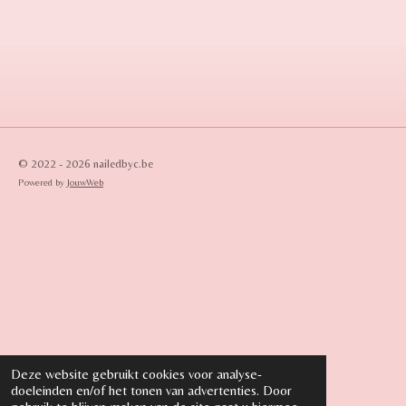
e
l
r
e
n
e
n
© 2022 - 2026 nailedbyc.be
Powered by
JouwWeb
Deze website gebruikt cookies voor analyse-
doeleinden en/of het tonen van advertenties. Door