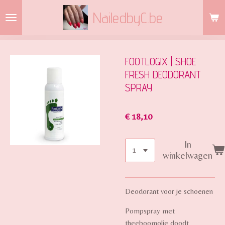
Ga
NailedbyC.be
direct
naar
de
hoofdinhoud
FOOTLOGIX | SHOE
FRESH DEODORANT
SPRAY
€ 18,10
In
winkelwagen
Deodorant voor je schoenen
Pompspray met
theeboomolie doodt