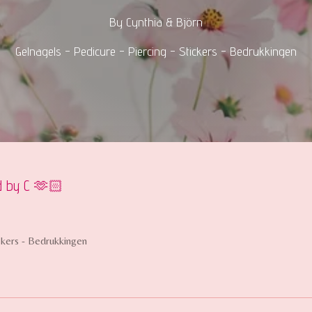
By Cynthia & Björn
Gelnagels - Pedicure - Piercing - Stickers - Bedrukkingen
ed by C 🫶🏻
ickers - Bedrukkingen