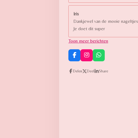
Iris
Dankjewel van de mooie nageltjes
Je doet dit super
Toon meer berichten
F
I
W
a
n
h
c
s
a
Delen
Deel
Share
e
t
t
b
a
s
o
g
A
o
r
p
k
a
p
m